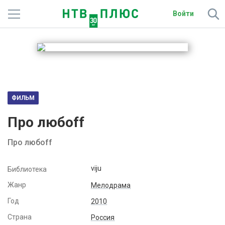
Войти
Телеканалы
Фильмы и сериалы
Спорт
ФИЛЬМ
Подписки
Про любоff
Радио
Про любоff
Спутниковым абонентам
viju
Библиотека
О сайте
Жанр
Мелодрама
Год
2010
Активировать промокод
Страна
Россия