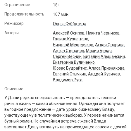
Ограничение
18+
Продолжительность
107 мин.
Режиссер
Ольга Субботина
Актёры
Алексей Осипов
,
Никита Черников
,
Галина Кузнецова
,
Николай Мещеряков
,
Аглая Опарина
,
Антон Степанов
,
Мария Белая
,
Сергей Веснин
,
Виталий Альшанский
,
Екатерина Вуличенко
,
Юозас Будрайтис
,
Алиса Признякова
,
Евгений Стычкин
,
Андрей Кузичев
,
Владимир Руга
Описание
У Даши редкая специальность — преподаватель техники
речи, а жизнь — самая обыкновенная. Однажды она получает
выгодное предложение — дать уроки бизнесмену Владу,
участвующему в политических выборах. У героев начинается
бурный роман. Но случайная встреча с женой Влада
заставляет Дашу взглянуть на происходящее совсем с другой