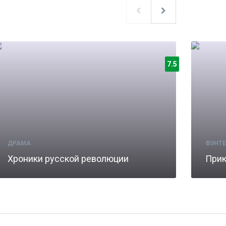
7.5
ДРАМА
ФЭНТЕ
Хроники русской революции
Прик