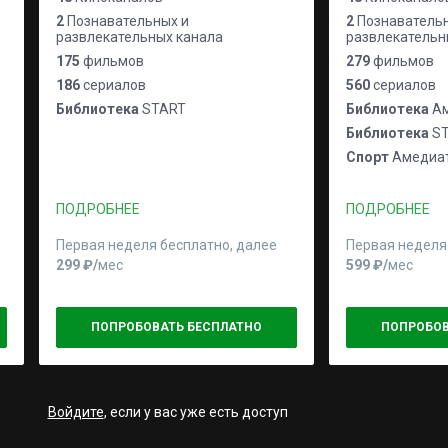
2
Познавательных и
2
Познавательн
развлекательных канала
развлекательн
175
фильмов
279
фильмов
186
сериалов
560
сериалов
Библиотека
START
Библиотека
Ам
Библиотека
ST
Спорт
Амедиат
ПОДРОБНЕЕ
ПОДРОБНЕЕ
Первая неделя бесплатно, далее
Первая неделя
299 ₽⁠/⁠
мес
599 ₽⁠/⁠
мес
ПОПРОБОВАТЬ БЕСПЛАТНО
ПОПРОБОВ
Войдите
, если у вас уже есть доступ