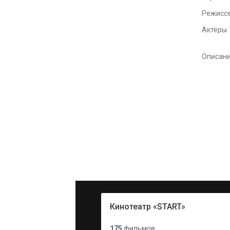
Режисс
Актёры
Описан
Кинотеатр «START»
175
фильмов