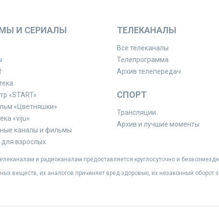
МЫ И СЕРИАЛЫ
ТЕЛЕКАНАЛЫ
Все телеканалы
ы
Телепрограмма
R
Архив телепередач
тека
СПОРТ
тр «START»
льм «Цветняшки»
Трансляции
ка «viju»
Архив и лучшие моменты
ные каналы и фильмы
для взрослых
леканалам и радиоканалам предоставляется круглосуточно и безвозмездн
ных веществ, их аналогов причиняет вред здоровью, их незаконный оборот