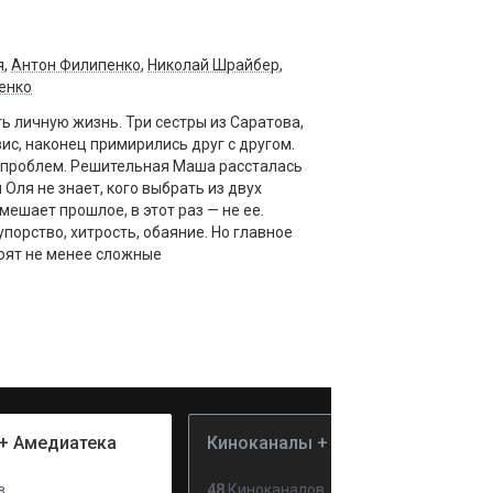
я
,
Антон Филипенко
,
Николай Шрайбер
,
енко
ть личную жизнь. Три сестры из Саратова,
с, наконец примирились друг с другом.
х проблем. Решительная Маша рассталась
Оля не знает, кого выбрать из двух
ешает прошлое, в этот раз — не ее.
порство, хитрость, обаяние. Но главное
тоят не менее сложные
+ Амедиатека
Киноканалы + PREMIER
в
48
Киноканалов