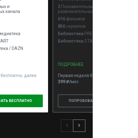
ых и
2
Познавательных и
ых канала
развлекательных канала
616
фильмов
856
сериалов
едиатека
Библиотека
PREMIER
ART
Библиотека
START
ека / DAZN
ПОДРОБНЕЕ
 бесплатно, далее
Первая неделя бесплатно, далее
399 ₽⁠/⁠
мес
АТЬ БЕСПЛАТНО
ПОПРОБОВАТЬ БЕСПЛАТНО