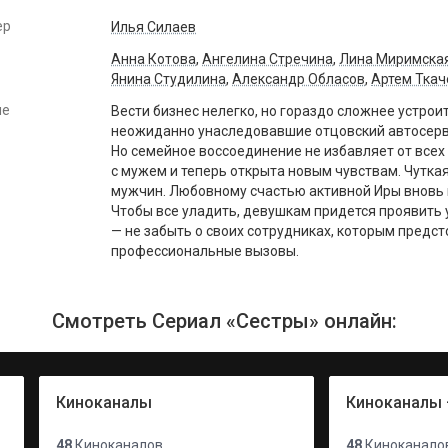
ер
Илья Силаев
Анна Котова
,
Ангелина Стречина
,
Лина Миримска
Янина Студилина
,
Александр Обласов
,
Артем Ткач
ие
Вести бизнес нелегко, но гораздо сложнее устрои
неожиданно унаследовавшие отцовский автосерви
Но семейное воссоединение не избавляет от все
с мужем и теперь открыта новым чувствам. Чуткая 
мужчин. Любовному счастью активной Иры вновь м
Чтобы все уладить, девушкам придется проявить у
— не забыть о своих сотрудниках, которым предс
профессиональные вызовы.
Смотреть Сериал «Сестры» онлайн:
Киноканалы
Киноканалы 
48
Киноканалов
48
Киноканало