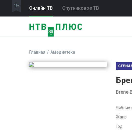
Онлайн ТВ
Спутниковое ТВ
Главная
Амедиатека
СЕРИА
Бре
Brene B
Библиот
Жанр
Год