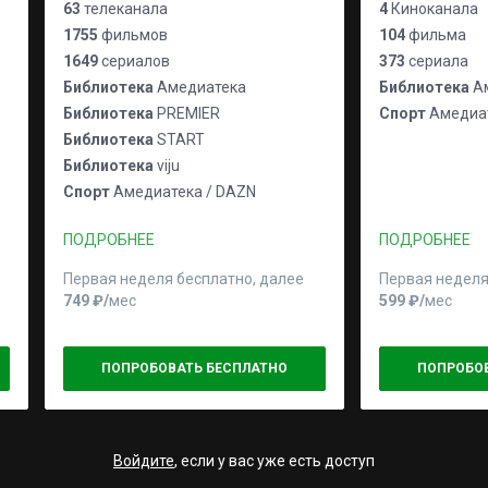
63
телеканала
4
Киноканала
1755
фильмов
104
фильма
1649
сериалов
373
сериала
Библиотека
Амедиатека
Библиотека
Ам
Библиотека
PREMIER
Спорт
Амедиат
Библиотека
START
Библиотека
viju
Спорт
Амедиатека / DAZN
ПОДРОБНЕЕ
ПОДРОБНЕЕ
Первая неделя бесплатно, далее
Первая неделя
749 ₽⁠/⁠
мес
599 ₽⁠/⁠
мес
ПОПРОБОВАТЬ БЕСПЛАТНО
ПОПРОБО
Войдите
, если у вас уже есть доступ