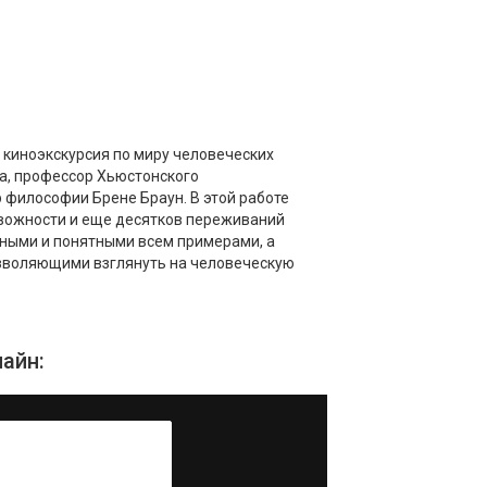
я киноэкскурсия по миру человеческих
а, профессор Хьюстонского
р философии Брене Браун. В этой работе
евожности и еще десятков переживаний
дными и понятными всем примерами, а
зволяющими взглянуть на человеческую
айн: