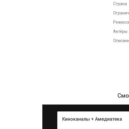
Страна
Ограни
Режисс
Актёры
Описан
Смо
Киноканалы + Амедиатека