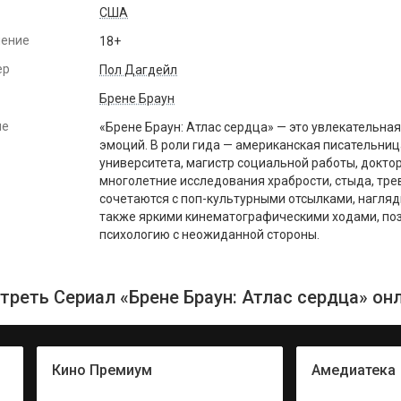
США
чение
18+
ер
Пол Дагдейл
Брене Браун
ие
«Брене Браун: Атлас сердца» — это увлекательна
эмоций. В роли гида — американская писательниц
университета, магистр социальной работы, докто
многолетние исследования храбрости, стыда, тр
сочетаются с поп-культурными отсылками, нагля
также яркими кинематографическими ходами, по
психологию с неожиданной стороны.
треть Сериал «Брене Браун: Атлас сердца» онл
Кино Премиум
Амедиатека