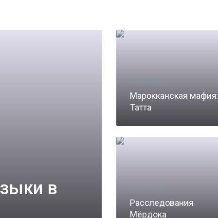
КРИМИНАЛ
Марокканская мафия
Татта
узыки в
ДЕТЕКТИВЫ
Расследования
Мёрдока