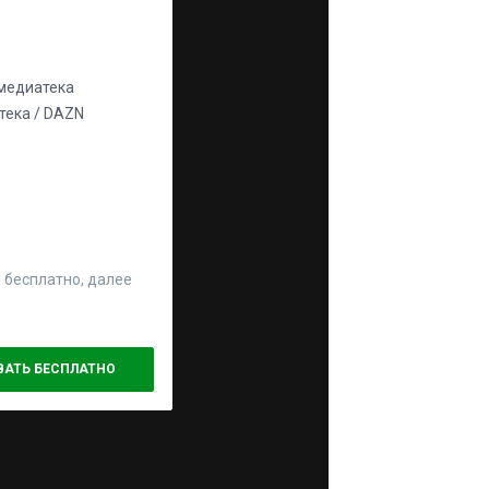
едиатека
ека / DAZN
 бесплатно, далее
ВАТЬ БЕСПЛАТНО