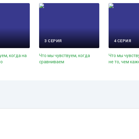
3 СЕРИЯ
4 СЕРИЯ
уем, когда на
Что мы чувствуем, когда
Что мы чувств
го
сравниваем
не то, чем каж