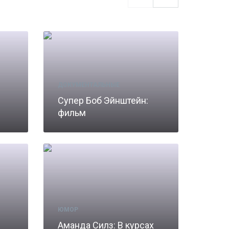
ДОКУМЕНТАЛЬНЫЕ
:
Супер Боб Эйнштейн:
фильм
ЮМОР
Аманда Силз: В курсах