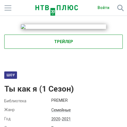
Войти
Телеканалы
Фильмы и сериалы
ТРЕЙЛЕР
Спорт
Подписки
Радио
ШОУ
Ты как я (
1
Сезон)
Спутниковым абонентам
PREMIER
Библиотека
О сайте
Жанр
Семейные
Активировать промокод
Год
2020
-
2021