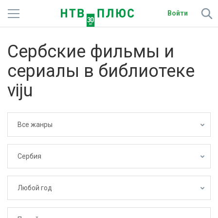
Войти
Телеканалы
Сербские фильмы и
Фильмы и сериалы
сериалы в библиотеке
Спорт
viju
Подписки
Все жанры
Радио
Спутниковым абонентам
Сербия
О сайте
Любой год
Активировать промокод