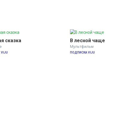
я сказка
В лесной чаще
е
Мультфильм
VIJU
ПОДПИСКА VIJU