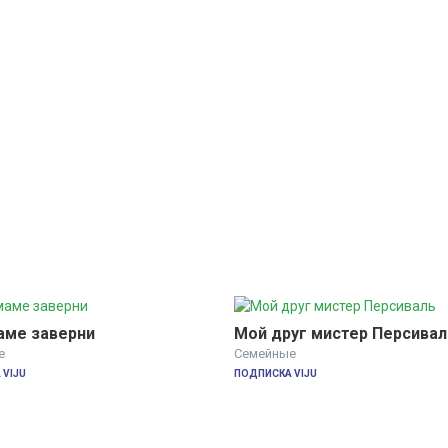
аме заверни
Мой друг мистер Персивал
е
Семейные
VIJU
ПОДПИСКА VIJU