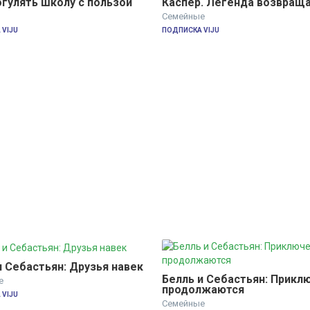
огулять школу с пользой
Каспер. Легенда возвращ
Семейные
VIJU
ПОДПИСКА VIJU
и Себастьян: Друзья навек
Белль и Себастьян: Приклю
е
продолжаются
VIJU
Семейные