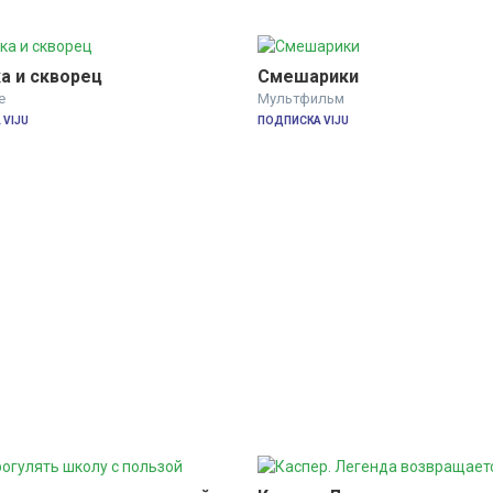
а и скворец
Смешарики
е
Мультфильм
VIJU
ПОДПИСКА VIJU