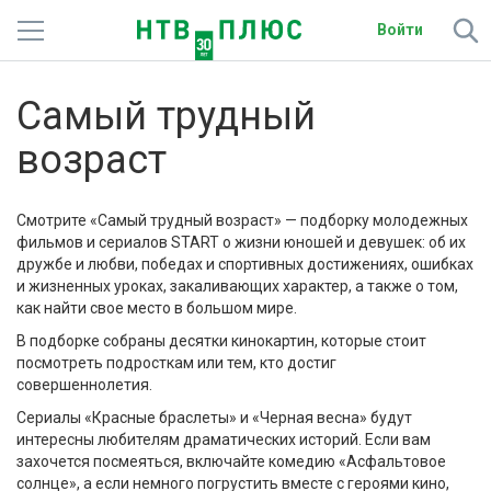
Войти
Телеканалы
Самый трудный
Фильмы и сериалы
возраст
Спорт
Смотрите «Самый трудный возраст» — подборку молодежных
Подписки
фильмов и сериалов START о жизни юношей и девушек: об их
дружбе и любви, победах и спортивных достижениях, ошибках
и жизненных уроках, закаливающих характер, а также о том,
Радио
как найти свое место в большом мире.
В подборке собраны десятки кинокартин, которые стоит
Спутниковым абонентам
посмотреть подросткам или тем, кто достиг
совершеннолетия.
О сайте
Сериалы «Красные браслеты» и «Черная весна» будут
интересны любителям драматических историй. Если вам
Активировать промокод
захочется посмеяться, включайте комедию «Асфальтовое
солнце», а если немного погрустить вместе с героями кино,