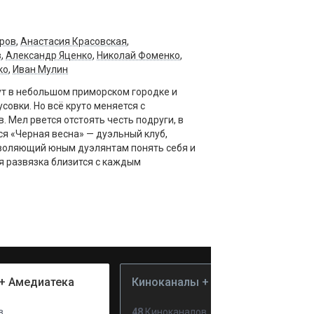
ров
,
Анастасия Красовская
,
в
,
Александр Яценко
,
Николай Фоменко
,
ко
,
Иван Мулин
вут в небольшом приморском городке и
совки. Но всё круто меняется с
 Мел рвется отстоять честь подруги, в
ся «Черная весна» — дуэльный клуб,
зволяющий юным дуэлянтам понять себя и
ая развязка близится с каждым
+ Амедиатека
Киноканалы + PREMIER
в
48
Киноканалов