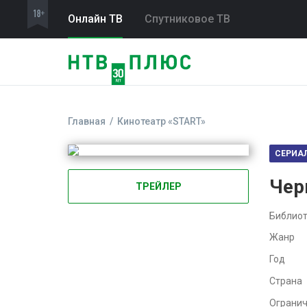
Онлайн ТВ
Спутниковое ТВ
Главная
Кинотеатр «START»
СЕРИА
Чер
ТРЕЙЛЕР
Библиот
Жанр
Год
Страна
Ограни