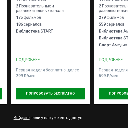
2
Познавательных и
2
Познавательн
развлекательных канала
развлекательн
175
фильмов
279
фильмов
186
сериалов
559
сериалов
Библиотека
START
Библиотека
Ам
Библиотека
ST
Спорт
Амедиат
ПОДРОБНЕЕ
ПОДРОБНЕЕ
Первая неделя бесплатно, далее
Первая неделя
299 ₽⁠/⁠
мес
599 ₽⁠/⁠
мес
ПОПРОБОВАТЬ БЕСПЛАТНО
ПОПРОБОВ
Войдите
, если у вас уже есть доступ