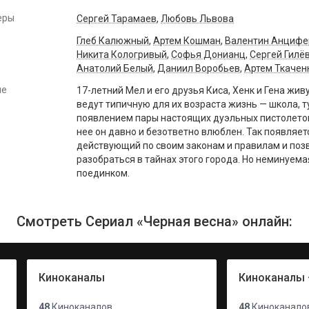
еры
Сергей Тарамаев
,
Любовь Львова
Глеб Калюжный
,
Артем Кошман
,
Валентин Анцифе
Никита Кологривый
,
Софья Донианц
,
Сергей Гилё
Анатолий Белый
,
Даниил Воробьев
,
Артем Ткачен
ие
17-летний Мел и его друзья Киса, Хенк и Гена жи
ведут типичную для их возраста жизнь — школа, ту
появлением пары настоящих дуэльных пистолетов.
нее он давно и безответно влюблен. Так появляет
действующий по своим законам и правилам и по
разобраться в тайнах этого города. Но неминуем
поединком.
Смотреть Сериал «Черная весна» онлайн:
Киноканалы
Киноканалы 
48
Киноканалов
48
Киноканало