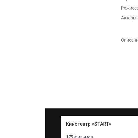
Режисс
Актёры
Описан
Кинотеатр «START»
175
фильмов