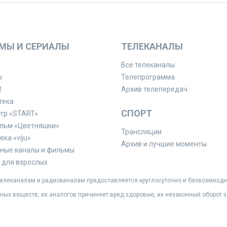
МЫ И СЕРИАЛЫ
ТЕЛЕКАНАЛЫ
Все телеканалы
ы
Телепрограмма
R
Архив телепередач
тека
СПОРТ
тр «START»
льм «Цветняшки»
Трансляции
ка «viju»
Архив и лучшие моменты
ные каналы и фильмы
для взрослых
леканалам и радиоканалам предоставляется круглосуточно и безвозмездн
ных веществ, их аналогов причиняет вред здоровью, их незаконный оборот