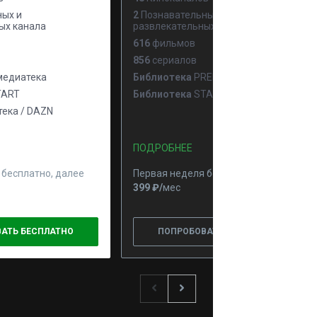
ых и
2
Познавательных и
ых канала
развлекательных канала
616
фильмов
856
сериалов
едиатека
Библиотека
PREMIER
ART
Библиотека
START
ека / DAZN
ПОДРОБНЕЕ
 бесплатно, далее
Первая неделя бесплатно, далее
399 ₽⁠/⁠
мес
АТЬ БЕСПЛАТНО
ПОПРОБОВАТЬ БЕСПЛАТНО