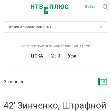
Войти
Не показывать счёт
Архив и лучшие моменты
Телеканалы
Фильмы и сериалы
РОСГОССТРАХ ЧЕМПИОНАТ РОССИИ. 14 ТУР
Спорт
2
:
0
ЦСКА
Уфа
Подписки
Радио
Завершен
14
Спутниковым абонентам
О сайте
42' Зинченко, Штрафной