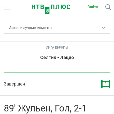
Войти
Не показывать счёт
Архив и лучшие моменты
Телеканалы
Фильмы и сериалы
ЛИГА ЕВРОПЫ
Спорт
Селтик - Лацио
Подписки
Радио
Завершен
3
Спутниковым абонентам
О сайте
89' Жульен, Гол, 2-1