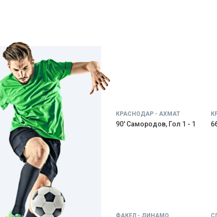
КРАСНОДАР - АХМАТ
К
90' Самородов, Гол 1 - 1
66
ФАКЕЛ - ДИНАМО
С