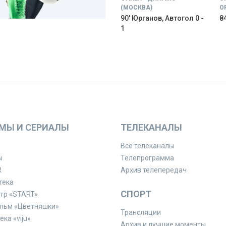
(МОСКВА)
О
90' Юрганов, Автогол 0 -
84
1
МЫ И СЕРИАЛЫ
ТЕЛЕКАНАЛЫ
Все телеканалы
ы
Телепрограмма
R
Архив телепередач
тека
СПОРТ
тр «START»
льм «Цветняшки»
Трансляции
ка «viju»
Архив и лучшие моменты