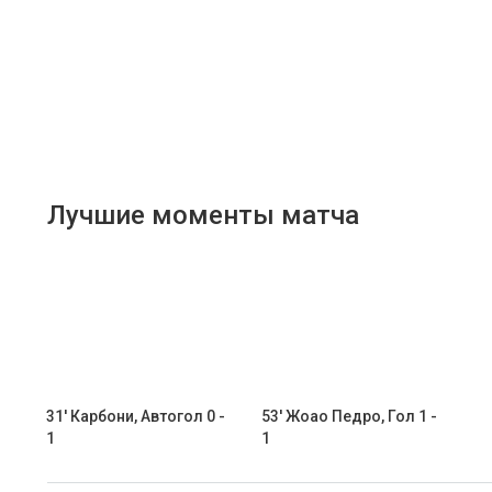
Лучшие моменты матча
31' Карбони, Автогол 0 -
53' Жоао Педро, Гол 1 -
1
1