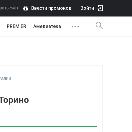
Ввести промокод
Войти
вать счёт
PREMIER
Амедиатека
ТАЛИИ
 Торино