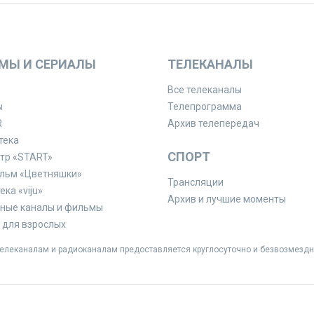
МЫ И СЕРИАЛЫ
ТЕЛЕКАНАЛЫ
Все телеканалы
ы
Телепрограмма
R
Архив телепередач
тека
СПОРТ
тр «START»
льм «Цветняшки»
Трансляции
ка «viju»
Архив и лучшие моменты
ные каналы и фильмы
для взрослых
леканалам и радиоканалам предоставляется круглосуточно и безвозмездн