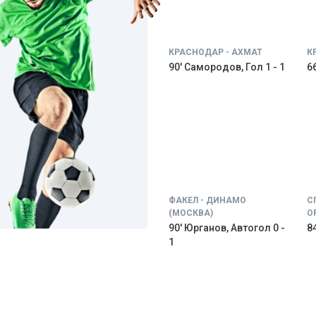
КРАСНОДАР - АХМАТ
К
90' Самородов, Гол 1 - 1
66
ФАКЕЛ - ДИНАМО
С
(МОСКВА)
О
90' Юрганов, Автогол 0 -
84
1