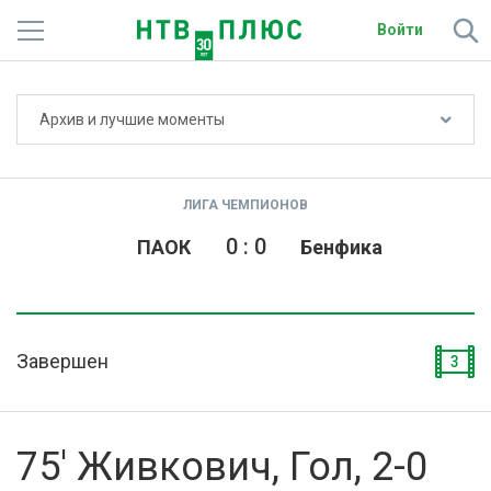
Войти
Не показывать счёт
Архив и лучшие моменты
Телеканалы
Фильмы и сериалы
ЛИГА ЧЕМПИОНОВ
Спорт
0
:
0
ПАОК
Бенфика
Подписки
Радио
Завершен
3
Спутниковым абонентам
О сайте
75' Живкович, Гол, 2-0