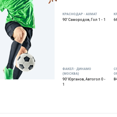
КРАСНОДАР - АХМАТ
К
90' Самородов, Гол 1 - 1
66
ФАКЕЛ - ДИНАМО
С
(МОСКВА)
О
90' Юрганов, Автогол 0 -
84
1