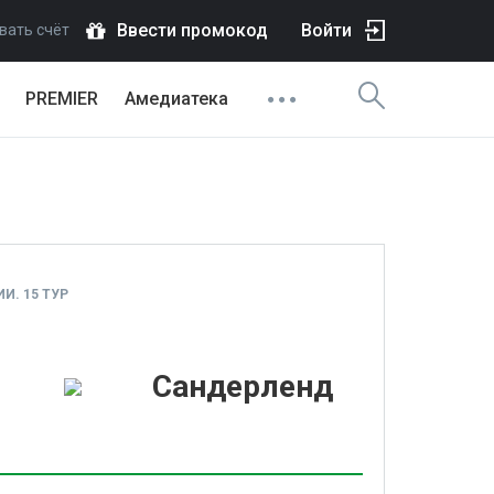
Ввести промокод
Войти
вать счёт
PREMIER
Амедиатека
И. 15 ТУР
1
Сандерленд