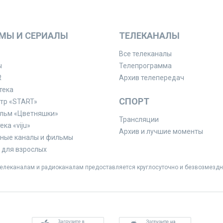
МЫ И СЕРИАЛЫ
ТЕЛЕКАНАЛЫ
Все телеканалы
ы
Телепрограмма
R
Архив телепередач
тека
СПОРТ
тр «START»
льм «Цветняшки»
Трансляции
ка «viju»
Архив и лучшие моменты
ные каналы и фильмы
для взрослых
леканалам и радиоканалам предоставляется круглосуточно и безвозмездн