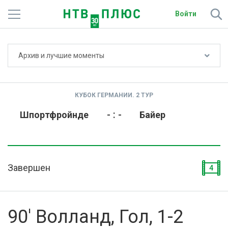
Войти
Не показывать счёт
Архив и лучшие моменты
Телеканалы
Фильмы и сериалы
КУБОК ГЕРМАНИИ. 2 ТУР
Спорт
-
:
-
Шпортфройнде
Байер
Подписки
Радио
Завершен
4
Спутниковым абонентам
О сайте
90' Волланд, Гол, 1-2