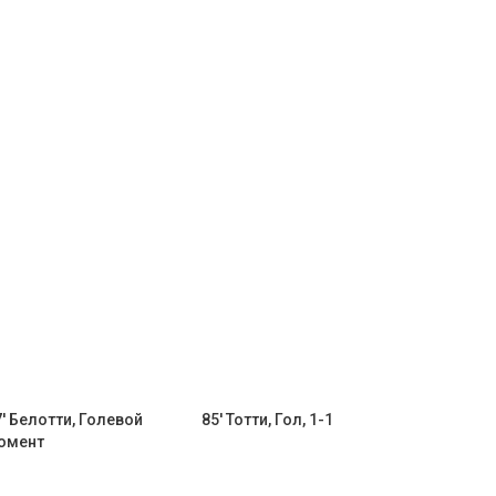
7' Белотти, Голевой
85' Тотти, Гол, 1-1
омент