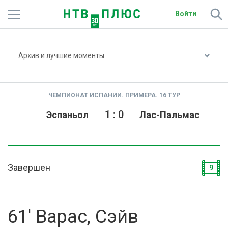
Войти
Не показывать счёт
Архив и лучшие моменты
Телеканалы
Фильмы и сериалы
ЧЕМПИОНАТ ИСПАНИИ. ПРИМЕРА. 16 ТУР
Спорт
1
:
0
Эспаньол
Лас-Пальмас
Подписки
Радио
Завершен
9
Спутниковым абонентам
О сайте
61' Варас, Сэйв