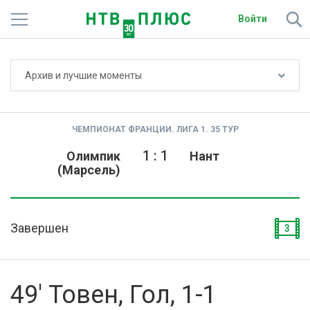
Войти
Не показывать счёт
Архив и лучшие моменты
Телеканалы
Фильмы и сериалы
ЧЕМПИОНАТ ФРАНЦИИ. ЛИГА 1. 35 ТУР
Спорт
1
:
1
Олимпик
Нант
(Марсель)
Подписки
Радио
Завершен
3
Спутниковым абонентам
О сайте
49' Товен, Гол, 1-1