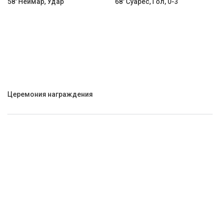
58' Неймар, Удар
68' Суарес, Гол, 0-3
Церемония награждения