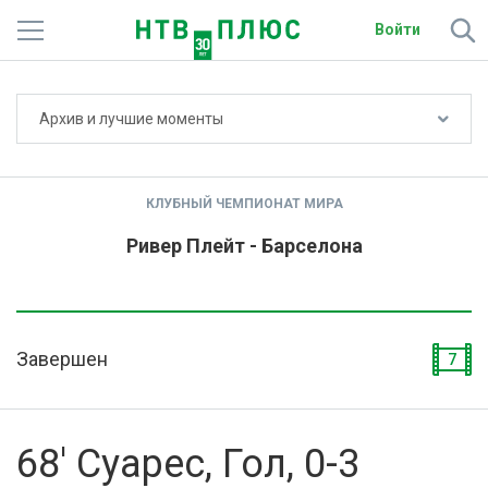
Войти
Не показывать счёт
Архив и лучшие моменты
Телеканалы
Фильмы и сериалы
КЛУБНЫЙ ЧЕМПИОНАТ МИРА
Спорт
Ривер Плейт - Барселона
Подписки
Радио
Завершен
7
Спутниковым абонентам
О сайте
68' Суарес, Гол, 0-3