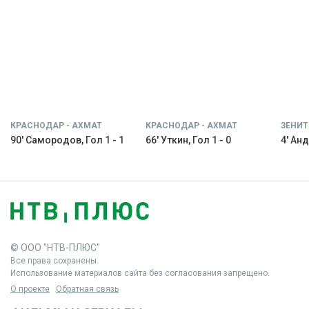
КРАСНОДАР - АХМАТ
КРАСНОДАР - АХМАТ
ЗЕНИТ
90' Самородов, Гол 1 - 1
66' Уткин, Гол 1 - 0
4' Анд
© ООО "НТВ-ПЛЮС"
Все права сохранены.
Использование материалов сайта без согласования запрещено.
О проекте
Обратная связь