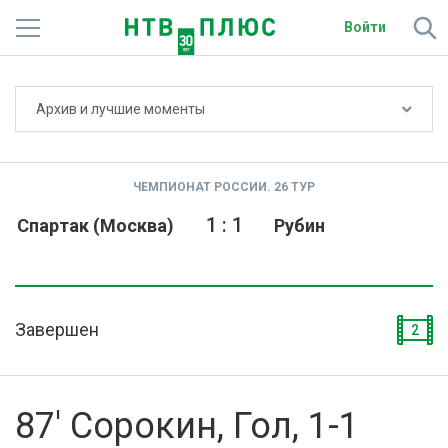
Войти
Не показывать счёт
Архив и лучшие моменты
Телеканалы
Фильмы и сериалы
ЧЕМПИОНАТ РОССИИ. 26 ТУР
Спорт
1
:
1
Спартак (Москва)
Рубин
Подписки
Радио
Завершен
2
Спутниковым абонентам
О сайте
87' Сорокин, Гол, 1-1