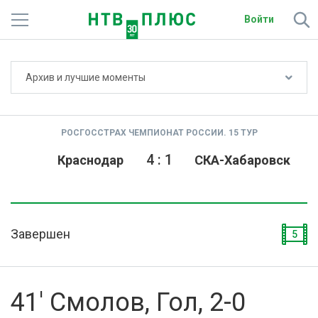
Войти
Не показывать счёт
Архив и лучшие моменты
Телеканалы
Фильмы и сериалы
РОСГОССТРАХ ЧЕМПИОНАТ РОССИИ. 15 ТУР
Спорт
4
:
1
Краснодар
СКА-Хабаровск
Подписки
Радио
Завершен
5
Спутниковым абонентам
О сайте
41' Смолов, Гол, 2-0