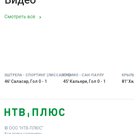
Видео
Смотреть всё
ЭШТРЕЛА - СПОРТИНГ (ЛИССАБОН)
ГРЕМИО - САН-ПАУЛУ
КРЫЛЬ
46' Саласар, Гол 0 - 1
45' Кальери, Гол 0 - 1
81' Хи
© ООО "НТВ-ПЛЮС"
Все права сохранены.