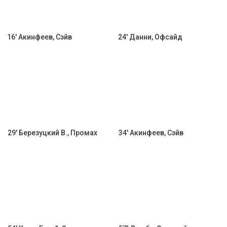
16' Акинфеев, Сэйв
24' Данни, Офсайд
29' Березуцкий В., Промах
34' Акинфеев, Сэйв