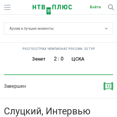
Войти
Не показывать счёт
Архив и лучшие моменты
Телеканалы
Фильмы и сериалы
РОСГОССТРАХ ЧЕМПИОНАТ РОССИИ. 22 ТУР
Спорт
2
:
0
Зенит
ЦСКА
Подписки
Радио
Завершен
12
Спутниковым абонентам
О сайте
Слуцкий, Интервью