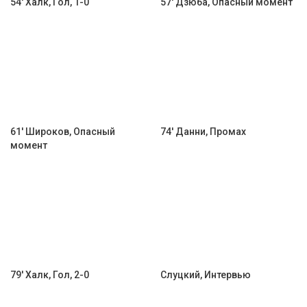
54' Халк, Гол, 1-0
57' Дзюба, Опасный момент
61' Широков, Опасный
74' Данни, Промах
момент
79' Халк, Гол, 2-0
Слуцкий, Интервью