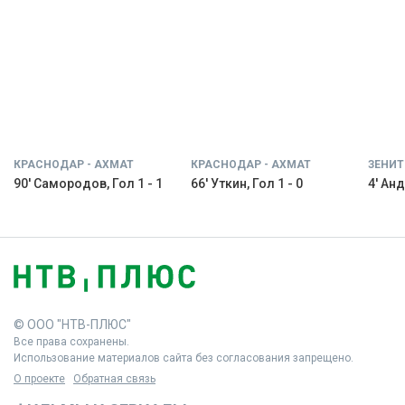
КРАСНОДАР - АХМАТ
КРАСНОДАР - АХМАТ
ЗЕНИТ
90' Самородов, Гол 1 - 1
66' Уткин, Гол 1 - 0
4' Анд
© ООО "НТВ-ПЛЮС"
Все права сохранены.
Использование материалов сайта без согласования запрещено.
О проекте
Обратная связь