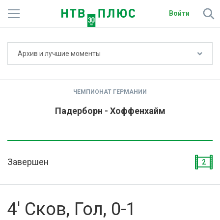
Войти
Не показывать счёт
Архив и лучшие моменты
Телеканалы
Фильмы и сериалы
ЧЕМПИОНАТ ГЕРМАНИИ
Спорт
Падерборн - Хоффенхайм
Подписки
Радио
Завершен
2
Спутниковым абонентам
О сайте
4' Сков, Гол, 0-1