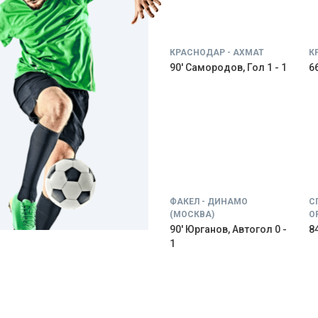
КРАСНОДАР - АХМАТ
К
90' Самородов, Гол 1 - 1
66
ФАКЕЛ - ДИНАМО
С
(МОСКВА)
О
90' Юрганов, Автогол 0 -
84
1