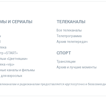
МЫ И СЕРИАЛЫ
ТЕЛЕКАНАЛЫ
Все телеканалы
ы
Телепрограмма
R
Архив телепередач
тека
СПОРТ
тр «START»
льм «Цветняшки»
Трансляции
ка «viju»
Архив и лучшие моменты
ные каналы и фильмы
для взрослых
леканалам и радиоканалам предоставляется круглосуточно и безвозмездн