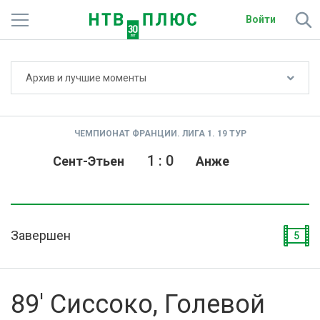
Войти
Не показывать счёт
Архив и лучшие моменты
Телеканалы
Фильмы и сериалы
ЧЕМПИОНАТ ФРАНЦИИ. ЛИГА 1. 19 ТУР
Спорт
1
:
0
Сент-Этьен
Анже
Подписки
Радио
Завершен
5
Спутниковым абонентам
О сайте
89' Сиссоко, Голевой