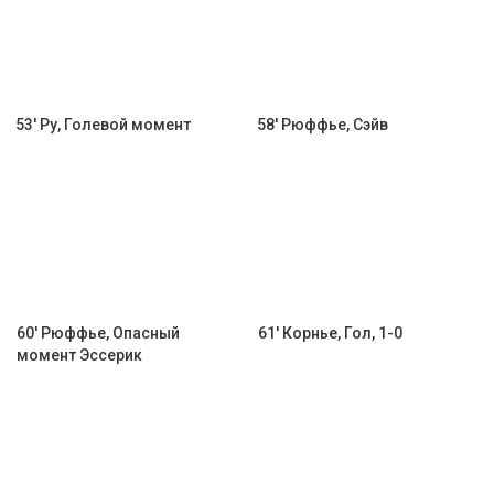
53' Ру, Голевой момент
58' Рюффье, Сэйв
60' Рюффье, Опасный
61' Корнье, Гол, 1-0
момент Эссерик