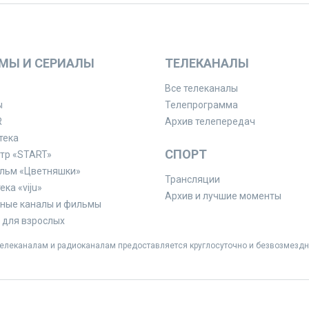
МЫ И СЕРИАЛЫ
ТЕЛЕКАНАЛЫ
Все телеканалы
ы
Телепрограмма
R
Архив телепередач
тека
СПОРТ
тр «START»
льм «Цветняшки»
Трансляции
ка «viju»
Архив и лучшие моменты
ные каналы и фильмы
для взрослых
леканалам и радиоканалам предоставляется круглосуточно и безвозмездн