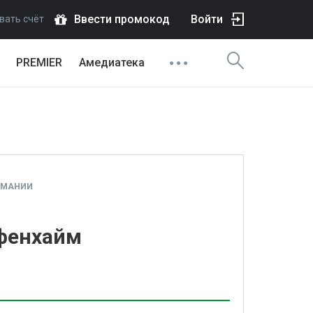
Ввести промокод
Войти
вать счёт
PREMIER
Амедиатека
РМАНИИ
ффенхайм