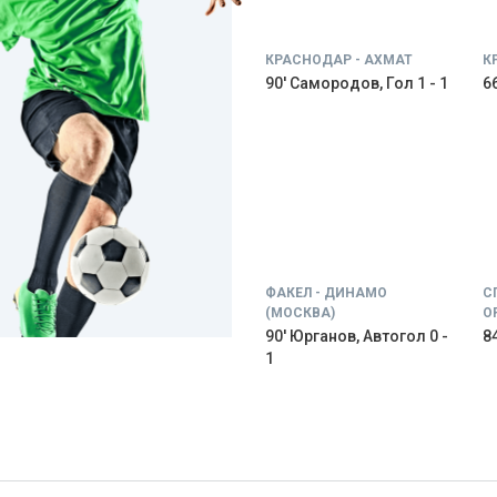
КРАСНОДАР - АХМАТ
К
90' Самородов, Гол 1 - 1
66
ФАКЕЛ - ДИНАМО
С
(МОСКВА)
О
90' Юрганов, Автогол 0 -
84
1