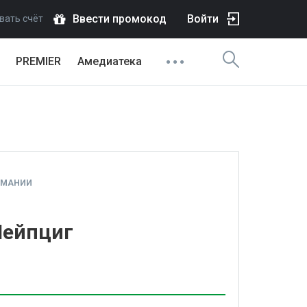
Ввести промокод
Войти
вать счёт
PREMIER
Амедиатека
РМАНИИ
Лейпциг