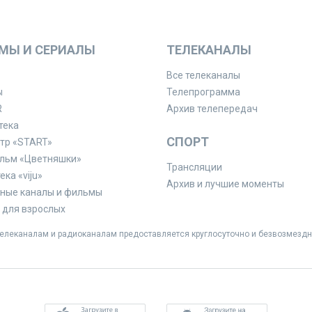
МЫ И СЕРИАЛЫ
ТЕЛЕКАНАЛЫ
Все телеканалы
ы
Телепрограмма
R
Архив телепередач
тека
СПОРТ
тр «START»
льм «Цветняшки»
Трансляции
ка «viju»
Архив и лучшие моменты
ные каналы и фильмы
для взрослых
леканалам и радиоканалам предоставляется круглосуточно и безвозмездн