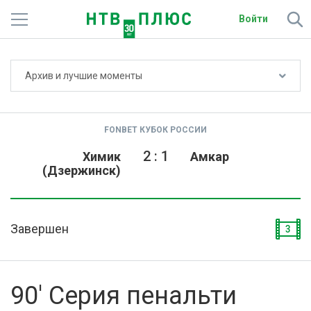
Войти
Не показывать счёт
Архив и лучшие моменты
Телеканалы
Фильмы и сериалы
FONBET КУБОК РОССИИ
Спорт
2
:
1
Химик
Амкар
(Дзержинск)
Подписки
Радио
Завершен
3
Спутниковым абонентам
О сайте
90' Серия пенальти