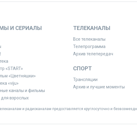
МЫ И СЕРИАЛЫ
ТЕЛЕКАНАЛЫ
Все телеканалы
ы
Телепрограмма
R
Архив телепередач
тека
СПОРТ
тр «START»
льм «Цветняшки»
Трансляции
ка «viju»
Архив и лучшие моменты
ные каналы и фильмы
для взрослых
леканалам и радиоканалам предоставляется круглосуточно и безвозмездн