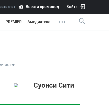
Ввести промокод
Войти
вать счёт
PREMIER
Амедиатека
И. 35 ТУР
1
Суонси Сити