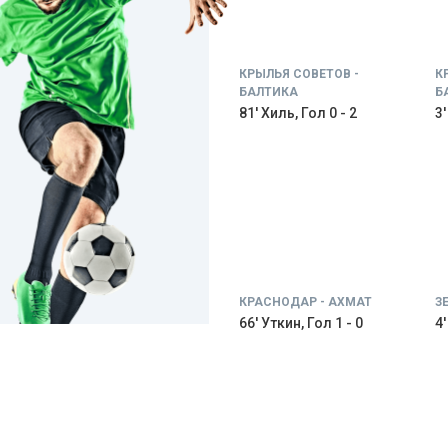
КРЫЛЬЯ СОВЕТОВ -
К
БАЛТИКА
Б
81' Хиль, Гол 0 - 2
3'
КРАСНОДАР - АХМАТ
З
66' Уткин, Гол 1 - 0
4