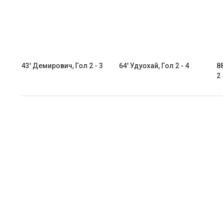
43' Демирович, Гол 2 - 3
64' Удуохай, Гол 2 - 4
8
2 