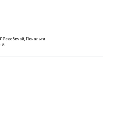
8' Рексбечай, Пенальти
- 5