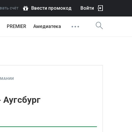
Ввести промокод
Войти
вать счёт
PREMIER
Амедиатека
РМАНИИ
 Аугсбург