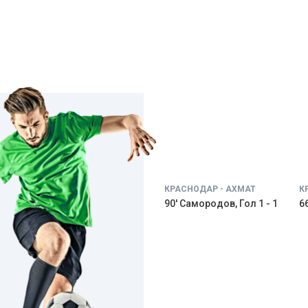
КРАСНОДАР - АХМАТ
К
90' Самородов, Гол 1 - 1
66