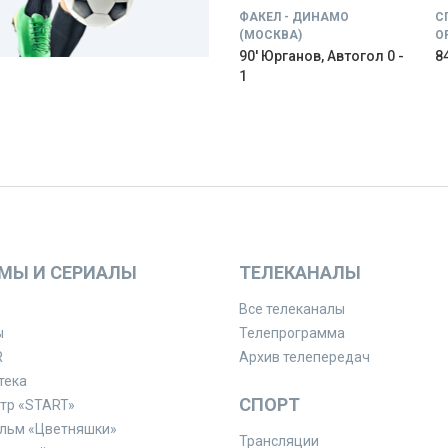
ФАКЕЛ - ДИНАМО
С
(МОСКВА)
О
90' Юрганов, Автогол 0 -
84
1
МЫ И СЕРИАЛЫ
ТЕЛЕКАНАЛЫ
Все телеканалы
ы
Телепрограмма
R
Архив телепередач
тека
СПОРТ
тр «START»
льм «Цветняшки»
Трансляции