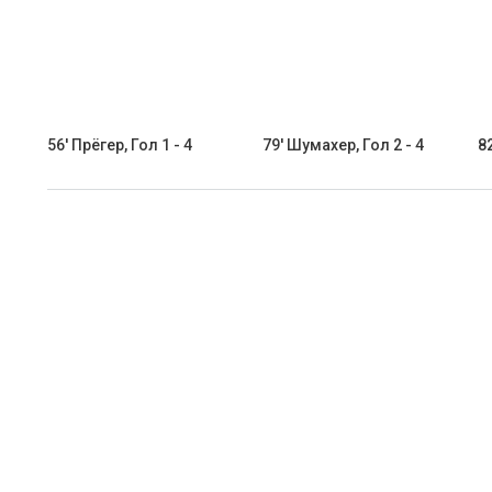
56' Прёгер, Гол 1 - 4
79' Шумахер, Гол 2 - 4
82