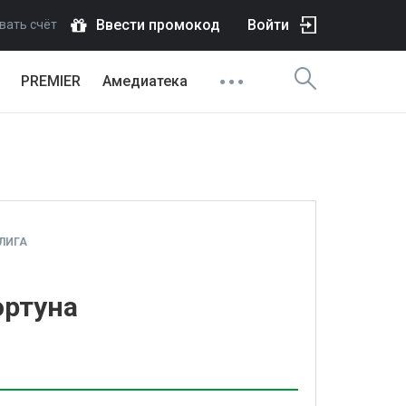
Ввести промокод
Войти
вать счёт
PREMIER
Амедиатека
ЛИГА
ортуна