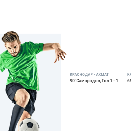
КРАСНОДАР - АХМАТ
К
90' Самородов, Гол 1 - 1
66