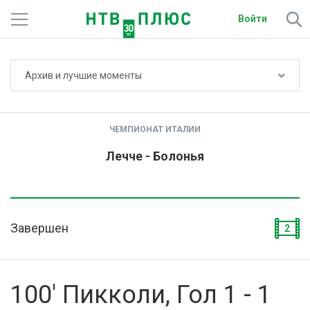
Войти
Не показывать счёт
Архив и лучшие моменты
Телеканалы
Фильмы и сериалы
ЧЕМПИОНАТ ИТАЛИИ
Спорт
Лечче - Болонья
Подписки
Радио
Завершен
2
Спутниковым абонентам
О сайте
100' Пикколи, Гол 1 - 1