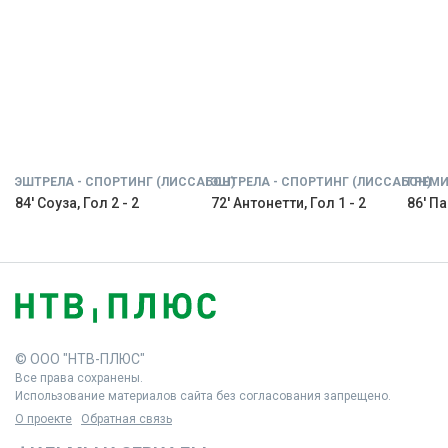
ЭШТРЕЛА - СПОРТИНГ (ЛИССАБОН)
ЭШТРЕЛА - СПОРТИНГ (ЛИССАБОН)
ГРЕМИ
84' Соуза, Гол 2 - 2
72' Антонетти, Гол 1 - 2
86' Па
© ООО "НТВ-ПЛЮС"
Все права сохранены.
Использование материалов сайта без согласования запрещено.
О проекте
Обратная связь