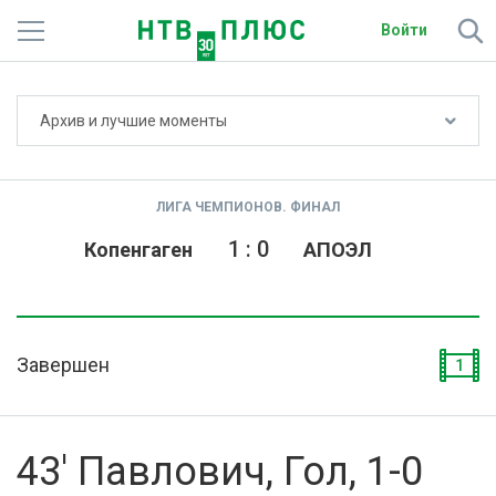
Войти
Не показывать счёт
Архив и лучшие моменты
Телеканалы
Фильмы и сериалы
ЛИГА ЧЕМПИОНОВ. ФИНАЛ
Спорт
1
:
0
Копенгаген
АПОЭЛ
Подписки
Радио
Завершен
1
Спутниковым абонентам
О сайте
43' Павлович, Гол, 1-0