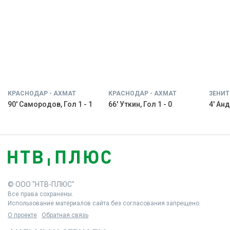
КРАСНОДАР - АХМАТ
КРАСНОДАР - АХМАТ
ЗЕНИТ
90' Самородов, Гол 1 - 1
66' Уткин, Гол 1 - 0
4' Анд
© ООО "НТВ-ПЛЮС"
Все права сохранены.
Использование материалов сайта без согласования запрещено.
О проекте
Обратная связь