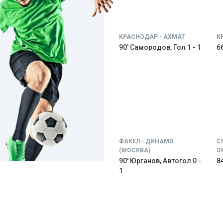
КРАСНОДАР - АХМАТ
К
90' Самородов, Гол 1 - 1
66
ФАКЕЛ - ДИНАМО
С
(МОСКВА)
О
90' Юрганов, Автогол 0 -
84
1