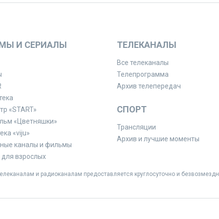
МЫ И СЕРИАЛЫ
ТЕЛЕКАНАЛЫ
Все телеканалы
ы
Телепрограмма
R
Архив телепередач
тека
СПОРТ
тр «START»
льм «Цветняшки»
Трансляции
ка «viju»
Архив и лучшие моменты
ные каналы и фильмы
для взрослых
леканалам и радиоканалам предоставляется круглосуточно и безвозмездн