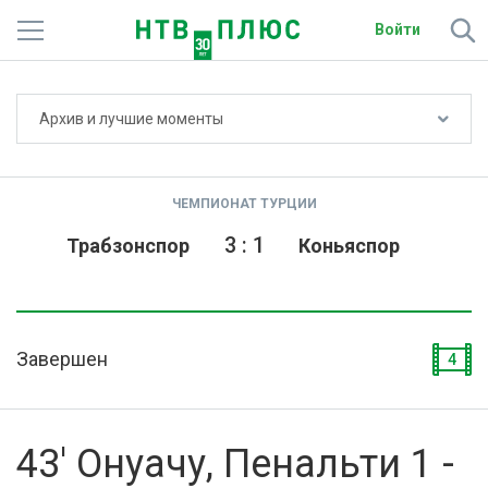
Войти
Не показывать счёт
Архив и лучшие моменты
Телеканалы
Фильмы и сериалы
ЧЕМПИОНАТ ТУРЦИИ
Спорт
3
:
1
Трабзонспор
Коньяспор
Подписки
Радио
Завершен
4
Спутниковым абонентам
О сайте
43' Онуачу, Пенальти 1 -