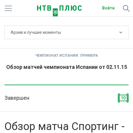
Войти
Не показывать счёт
Архив и лучшие моменты
Телеканалы
Фильмы и сериалы
ЧЕМПИОНАТ ИСПАНИИ. ПРИМЕРА
Спорт
Обзор матчей чемпионата Испании от 02.11.15
Подписки
Радио
Завершен
10
Спутниковым абонентам
О сайте
Обзор матча Спортинг -