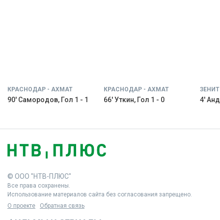
КРАСНОДАР - АХМАТ
КРАСНОДАР - АХМАТ
ЗЕНИТ
90' Самородов, Гол 1 - 1
66' Уткин, Гол 1 - 0
4' Анд
© ООО "НТВ-ПЛЮС"
Все права сохранены.
Использование материалов сайта без согласования запрещено.
О проекте
Обратная связь