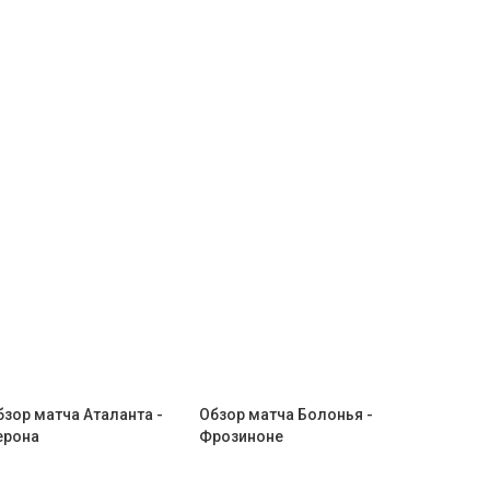
бзор матча Аталанта -
Обзор матча Болонья -
ерона
Фрозиноне