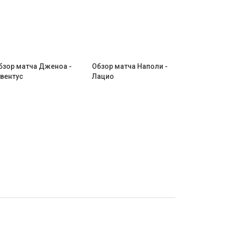
бзор матча Дженоа -
Обзор матча Наполи -
вентус
Лацио