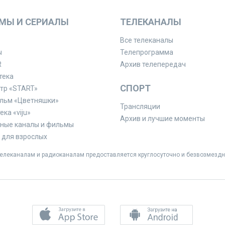
МЫ И СЕРИАЛЫ
ТЕЛЕКАНАЛЫ
Все телеканалы
ы
Телепрограмма
R
Архив телепередач
тека
СПОРТ
тр «START»
льм «Цветняшки»
Трансляции
ка «viju»
Архив и лучшие моменты
ные каналы и фильмы
для взрослых
леканалам и радиоканалам предоставляется круглосуточно и безвозмездн