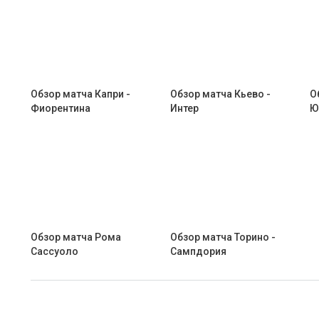
Обзор матча Капри -
Обзор матча Кьево -
О
Фиорентина
Интер
Ю
Обзор матча Рома
Обзор матча Торино -
Сассуоло
Сампдория