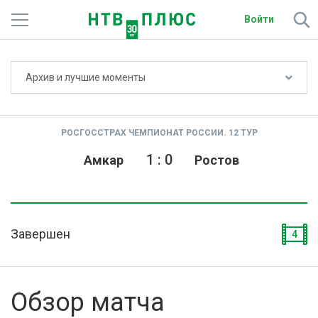
Войти
Не показывать счёт
Архив и лучшие моменты
Телеканалы
Фильмы и сериалы
РОСГОССТРАХ ЧЕМПИОНАТ РОССИИ. 12 ТУР
Спорт
1
:
0
Амкар
Ростов
Подписки
Радио
Завершен
4
Спутниковым абонентам
О сайте
Обзор матча