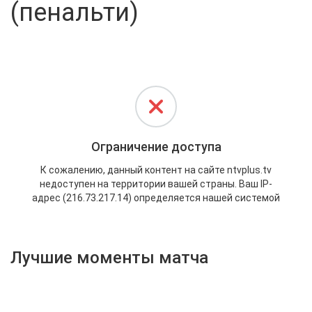
(пенальти)
Активировать промокод
Лучшие моменты матча