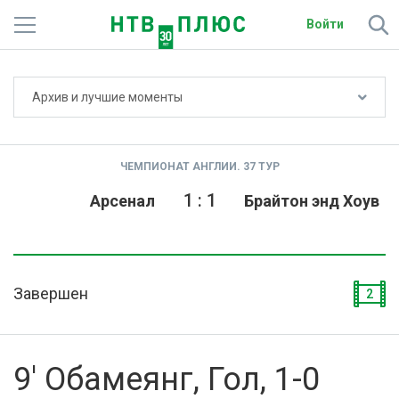
Войти
Не показывать счёт
Архив и лучшие моменты
Телеканалы
Фильмы и сериалы
ЧЕМПИОНАТ АНГЛИИ. 37 ТУР
Спорт
1
:
1
Арсенал
Брайтон энд Хоув
Подписки
Радио
Завершен
2
Спутниковым абонентам
О сайте
9' Обамеянг, Гол, 1-0