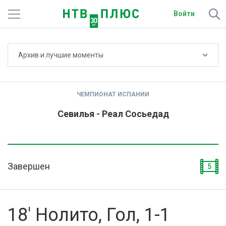
Войти
Не показывать счёт
Архив и лучшие моменты
Телеканалы
Фильмы и сериалы
ЧЕМПИОНАТ ИСПАНИИ
Спорт
Севилья - Реал Сосьедад
Подписки
Радио
Завершен
5
Спутниковым абонентам
О сайте
18' Нолито, Гол, 1-1