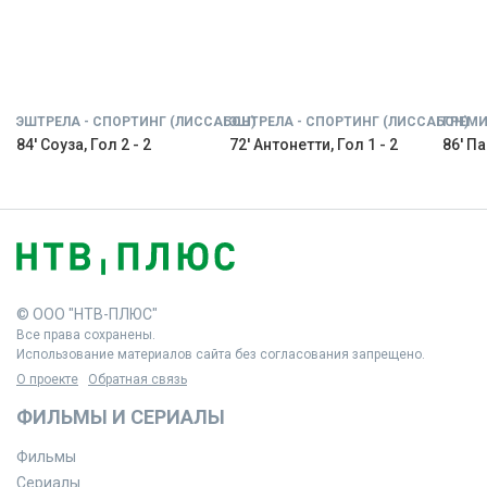
ЭШТРЕЛА - СПОРТИНГ (ЛИССАБОН)
ЭШТРЕЛА - СПОРТИНГ (ЛИССАБОН)
ГРЕМИ
84' Соуза, Гол 2 - 2
72' Антонетти, Гол 1 - 2
86' Па
© ООО "НТВ-ПЛЮС"
Все права сохранены.
Использование материалов сайта без согласования запрещено.
О проекте
Обратная связь
ФИЛЬМЫ И СЕРИАЛЫ
Фильмы
Сериалы