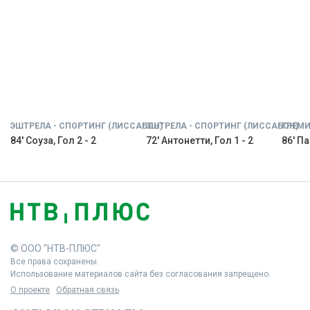
ЭШТРЕЛА - СПОРТИНГ (ЛИССАБОН)
ЭШТРЕЛА - СПОРТИНГ (ЛИССАБОН)
ГРЕМИ
84' Соуза, Гол 2 - 2
72' Антонетти, Гол 1 - 2
86' Па
© ООО "НТВ-ПЛЮС"
Все права сохранены.
Использование материалов сайта без согласования запрещено.
О проекте
Обратная связь