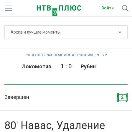
Войти
Не показывать счёт
Архив и лучшие моменты
Телеканалы
Фильмы и сериалы
РОСГОССТРАХ ЧЕМПИОНАТ РОССИИ. 19 ТУР
Спорт
1
:
0
Локомотив
Рубин
Подписки
Радио
Завершен
2
Спутниковым абонентам
О сайте
80' Навас, Удаление