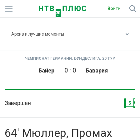
Войти
Не показывать счёт
Архив и лучшие моменты
Телеканалы
Фильмы и сериалы
ЧЕМПИОНАТ ГЕРМАНИИ. БУНДЕСЛИГА. 20 ТУР
Спорт
0
:
0
Байер
Бавария
Подписки
Радио
Завершен
5
Спутниковым абонентам
О сайте
64' Мюллер, Промах