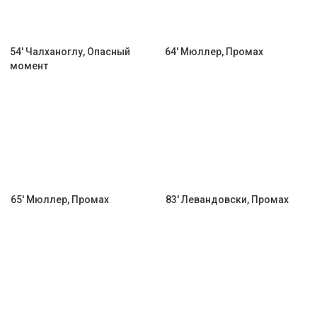
54' Чалханоглу, Опасный
64' Мюллер, Промах
момент
65' Мюллер, Промах
83' Левандовски, Промах