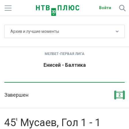
Войти
Не показывать счёт
Архив и лучшие моменты
Телеканалы
Фильмы и сериалы
МЕЛБЕТ-ПЕРВАЯ ЛИГА
Спорт
Енисей - Балтика
Подписки
Радио
Завершен
2
Спутниковым абонентам
О сайте
45' Мусаев, Гол 1 - 1