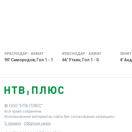
КРАСНОДАР - АХМАТ
КРАСНОДАР - АХМАТ
ЗЕНИТ
90' Самородов, Гол 1 - 1
66' Уткин, Гол 1 - 0
4' Анд
© ООО "НТВ-ПЛЮС"
Все права сохранены.
Использование материалов сайта без согласования запрещено.
О проекте
Обратная связь