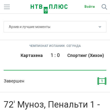
Войти
Не показывать счёт
Архив и лучшие моменты
Телеканалы
Фильмы и сериалы
ЧЕМПИОНАТ ИСПАНИИ. СЕГУНДА
Спорт
1
:
0
Картахена
Спортинг (Хихон)
Подписки
Радио
Завершен
1
Спутниковым абонентам
О сайте
72' Муноз, Пенальти 1 -