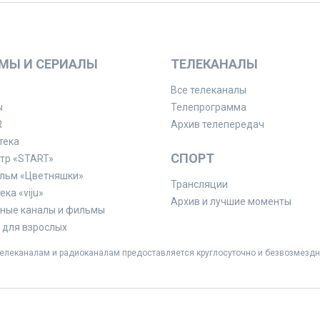
МЫ И СЕРИАЛЫ
ТЕЛЕКАНАЛЫ
Все телеканалы
ы
Телепрограмма
R
Архив телепередач
тека
СПОРТ
тр «START»
льм «Цветняшки»
Трансляции
ка «viju»
Архив и лучшие моменты
ные каналы и фильмы
для взрослых
леканалам и радиоканалам предоставляется круглосуточно и безвозмездн