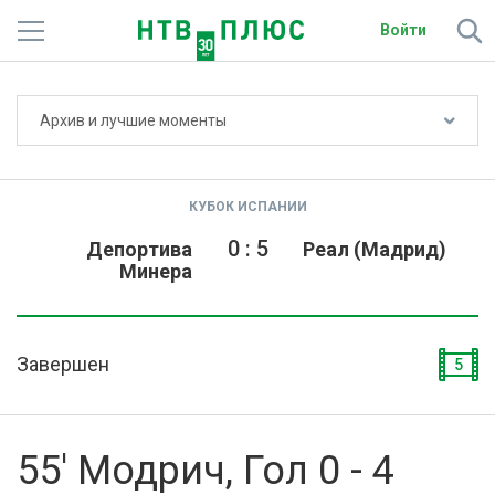
Войти
Не показывать счёт
Архив и лучшие моменты
Телеканалы
Фильмы и сериалы
КУБОК ИСПАНИИ
Спорт
0
:
5
Депортива
Реал (Мадрид)
Минера
Подписки
Радио
Завершен
5
Спутниковым абонентам
О сайте
55' Модрич, Гол 0 - 4