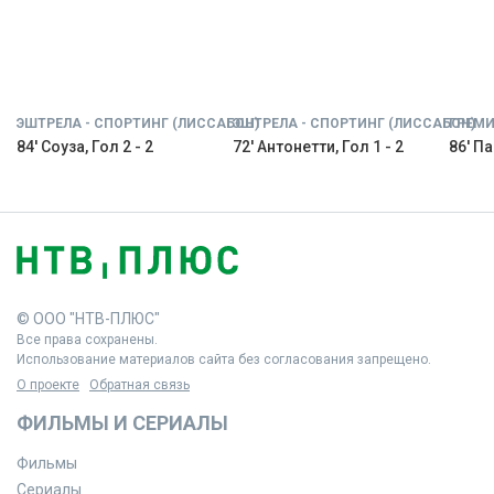
ЭШТРЕЛА - СПОРТИНГ (ЛИССАБОН)
ЭШТРЕЛА - СПОРТИНГ (ЛИССАБОН)
ГРЕМИ
84' Соуза, Гол 2 - 2
72' Антонетти, Гол 1 - 2
86' Па
© ООО "НТВ-ПЛЮС"
Все права сохранены.
Использование материалов сайта без согласования запрещено.
О проекте
Обратная связь
ФИЛЬМЫ И СЕРИАЛЫ
Фильмы
Сериалы