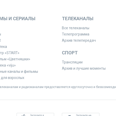
МЫ И СЕРИАЛЫ
ТЕЛЕКАНАЛЫ
Все телеканалы
ы
Телепрограмма
R
Архив телепередач
тека
СПОРТ
тр «START»
льм «Цветняшки»
Трансляции
ка «viju»
Архив и лучшие моменты
ные каналы и фильмы
для взрослых
леканалам и радиоканалам предоставляется круглосуточно и безвозмездн