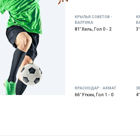
КРЫЛЬЯ СОВЕТОВ -
К
БАЛТИКА
Б
81' Хиль, Гол 0 - 2
3'
КРАСНОДАР - АХМАТ
З
66' Уткин, Гол 1 - 0
4