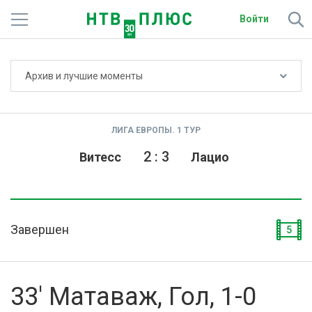
Войти
Не показывать счёт
Архив и лучшие моменты
Телеканалы
Фильмы и сериалы
ЛИГА ЕВРОПЫ. 1 ТУР
Спорт
2
:
3
Витесс
Лацио
Подписки
Радио
Завершен
5
Спутниковым абонентам
О сайте
33' Матаваж, Гол, 1-0