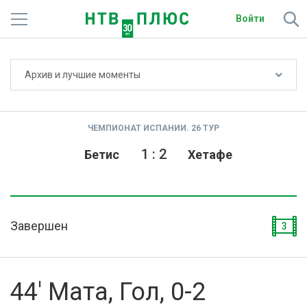
Войти
Не показывать счёт
Архив и лучшие моменты
Телеканалы
Фильмы и сериалы
ЧЕМПИОНАТ ИСПАНИИ. 26 ТУР
Спорт
1
:
2
Бетис
Хетафе
Подписки
Радио
Завершен
3
Спутниковым абонентам
О сайте
44' Мата, Гол, 0-2