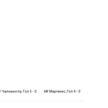
' Чалханоглу, Гол 3 - 0
68' Мартинес, Гол 4 - 0