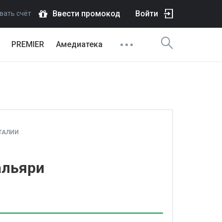
Ввести промокод
Войти
вать счёт
PREMIER
Амедиатека
ТАЛИИ
альяри