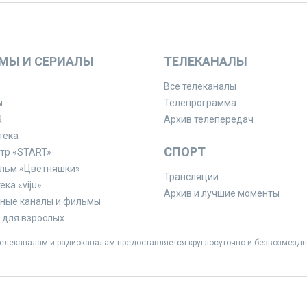
МЫ И СЕРИАЛЫ
ТЕЛЕКАНАЛЫ
Все телеканалы
ы
Телепрограмма
R
Архив телепередач
тека
СПОРТ
тр «START»
льм «Цветняшки»
Трансляции
ка «viju»
Архив и лучшие моменты
ные каналы и фильмы
для взрослых
леканалам и радиоканалам предоставляется круглосуточно и безвозмездн